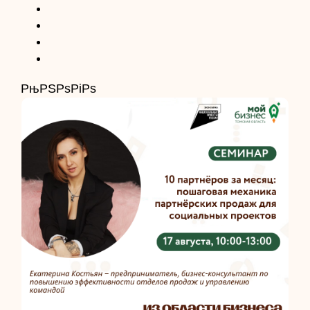
РњРЅРѕРіРѕ