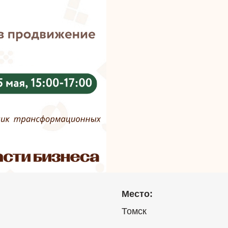
Место:
Томск