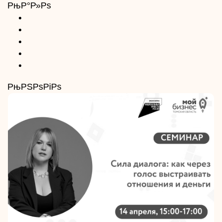
РњР°Р»Рѕ
РњРЅРѕРіРѕ