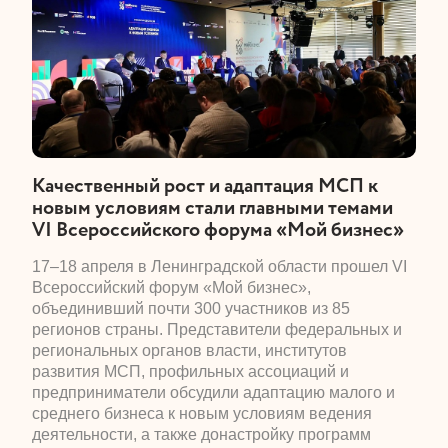
​Качественный рост и адаптация МСП к
новым условиям стали главными темами
VI Всероссийского форума «Мой бизнес»
​17–18 апреля в Ленинградской области прошел VI
Всероссийский форум «Мой бизнес»,
объединивший почти 300 участников из 85
регионов страны. Представители федеральных и
региональных органов власти, институтов
развития МСП, профильных ассоциаций и
предприниматели обсудили адаптацию малого и
среднего бизнеса к новым условиям ведения
деятельности, а также донастройку программ