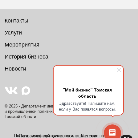
Контакты
Услуги
Мероприятия
История бизнеса
Новости
"Мой бизнес" Томская
область
Здравствуйте! Напишите нам,
© 2025 - Департамент инвестиционной
если у Вас появятся вопросы.
и промышленной политики
Томской области
Пользуясь сайтом, вы соглашаетесь
Политика конфиденциальности
Согласие на обработку