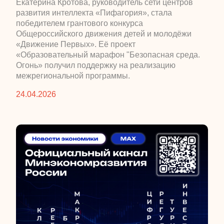
​Екатерина Кротова, руководитель сети центров
развития интеллекта «Пифагория», стала
победителем грантового конкурса
Общероссийского движения детей и молодёжи
«Движение Первых». Её проект
«Образовательный марафон "Безопасная среда.
Огонь» получил поддержку на реализацию
межрегиональной программы.
24.04.2026