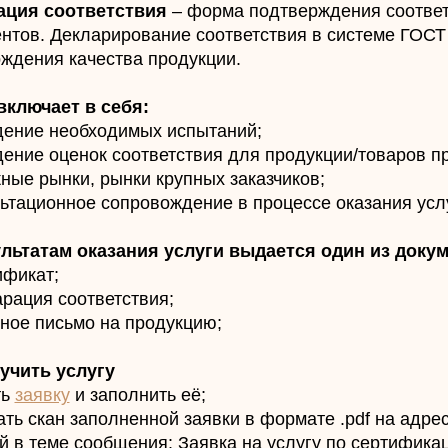
ация соответствия
– форма подтверждения соответ
нтов. Декларирование соответствия в системе ГОСТ 
ждения качества продукции.
включает в себя:
дение необходимых испытаний;
дение оценок соответствия для продукции/товаров п
ные рынки, рынки крупных заказчиков;
льтационное сопровождение в процессе оказания усл
льтатам оказания услуги выдается один из доку
ификат;
арация соответствия;
зное письмо на продукцию;
учить услугу
ть
заявку
и заполнить её;
ать скан заполненной заявки в формате .pdf на адр
й в теме сообщения: Заявка на услугу по сертификац