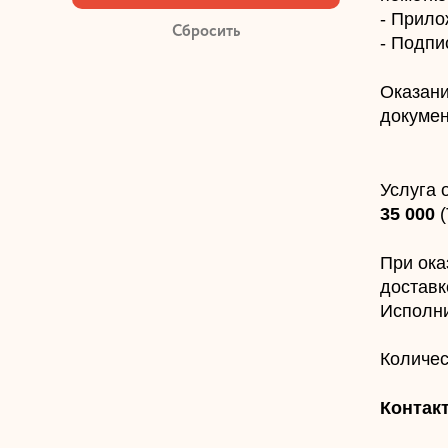
- Прило
- Подпи
Оказани
докумен
Услуга 
35 000
(
При ока
доставк
Исполни
Количес
Контак