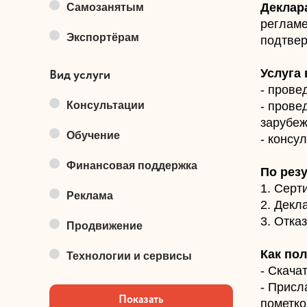
Деклар
Самозанятым
регламе
Экспортёрам
подтвер
Вид услуги
Услуга 
- прове
Консультации
- прове
зарубеж
Обучение
- консу
Финансовая поддержка
По резу
1. Серт
Реклама
2. Декл
3. Отка
Продвижение
Как пол
Технологии и сервисы
- Скача
- Присл
пометко